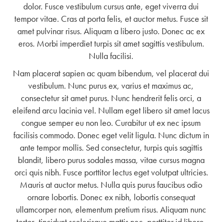
dolor. Fusce vestibulum cursus ante, eget viverra dui
tempor vitae. Cras at porta felis, et auctor metus. Fusce sit
amet pulvinar risus. Aliquam a libero justo. Donec ac ex
eros. Morbi imperdiet turpis sit amet sagittis vestibulum.
Nulla facilisi.
Nam placerat sapien ac quam bibendum, vel placerat dui
vestibulum. Nunc purus ex, varius et maximus ac,
consectetur sit amet purus. Nunc hendrerit felis orci, a
eleifend arcu lacinia vel. Nullam eget libero sit amet lacus
congue semper eu non leo. Curabitur ut ex nec ipsum
facilisis commodo. Donec eget velit ligula. Nunc dictum in
ante tempor mollis. Sed consectetur, turpis quis sagittis
blandit, libero purus sodales massa, vitae cursus magna
orci quis nibh. Fusce porttitor lectus eget volutpat ultricies.
Mauris at auctor metus. Nulla quis purus faucibus odio
ornare lobortis. Donec ex nibh, lobortis consequat
ullamcorper non, elementum pretium risus. Aliquam nunc
tortor, tincidunt scelerisque mattis nec, porttitor id libero.